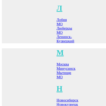
Л
Лобня
МО
Люберцы
МО
Ленинск-
Кузнецкий
М
Москва
Минусинск
Мытищи
МО
Н
Новосибирск
Новокузнецк