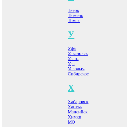
Тверь
Тюмень
Томск
У
Уфа
Ульяновск
Улан-
Удэ
Услолье-
Сибирское
Х
Хабаровск
Ханты-
Мансийск
Химки
МО