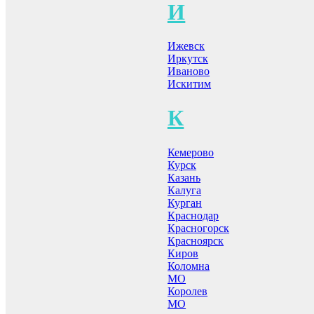
И
Ижевск
Иркутск
Иваново
Искитим
К
Кемерово
Курск
Казань
Калуга
Курган
Краснодар
Красногорск
Красноярск
Киров
Коломна
МО
Королев
МО