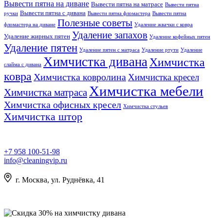
Вывести пятна на диване
Вывести пятна на матрасе
Вывести пятна
Вывести пятна с дивана
ручки
Вывести пятна фломастера
Вывести пятна
Полезные советы
фломастера на диване
Удаление жвачки с ковра
Удаление запахов
Удаление жирных пятен
Удаление кофейных пятен
Удаление пятен
Удаление пятен с матраса
Удаление ртути
Удаление
Химчистка дивана
Химчистка
слайма с дивана
ковра
Химчистка ковролина
Химчистка кресел
Химчистка мебели
Химчистка матраса
Химчистка офисных кресел
Химчистка стульев
Химчистка штор
+7 958 100-51-98
info@cleaningvip.ru
г. Москва, ул. Руднёвка, 41