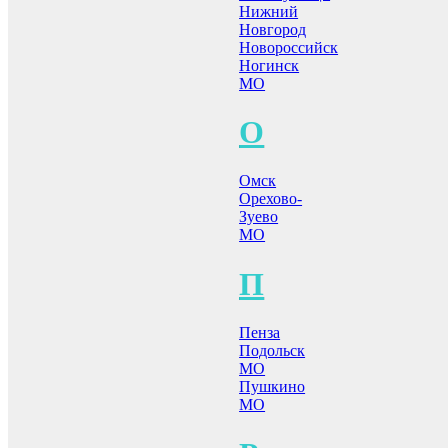
Нижний
Новгород
Новороссийск
Ногинск
МО
О
Омск
Орехово-
Зуево
МО
П
Пенза
Подольск
МО
Пушкино
МО