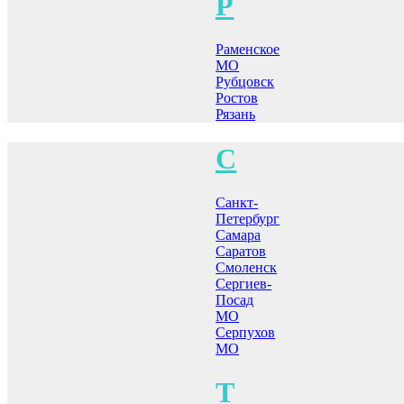
Р
Раменское
МО
Рубцовск
Ростов
Рязань
С
Санкт-
Петербург
Самара
Саратов
Смоленск
Сергиев-
Посад
МО
Серпухов
МО
Т