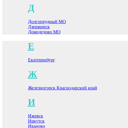
Д
Долгопрудный МО
Дзержинск
Домодедово МО
Е
Екатеринбург
Ж
Железногорск Краснодарский край
И
Ижевск
Иркутск
Иваново