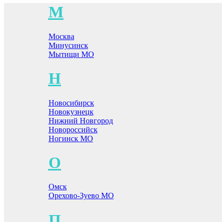
М
Москва
Минусинск
Мытищи МО
Н
Новосибирск
Новокузнецк
Нижний Новгород
Новороссийск
Ногинск МО
О
Омск
Орехово-Зуево МО
П