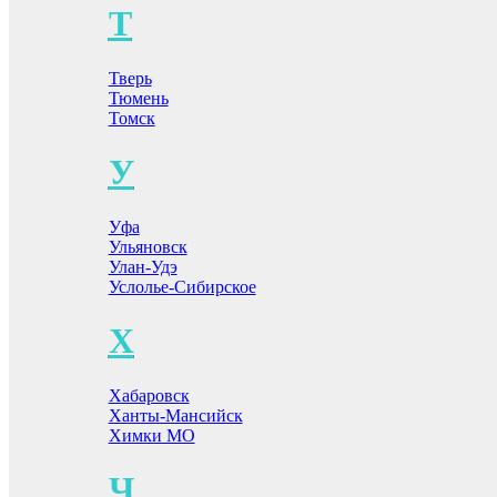
Т
Тверь
Тюмень
Томск
У
Уфа
Ульяновск
Улан-Удэ
Услолье-Сибирское
Х
Хабаровск
Ханты-Мансийск
Химки МО
Ч