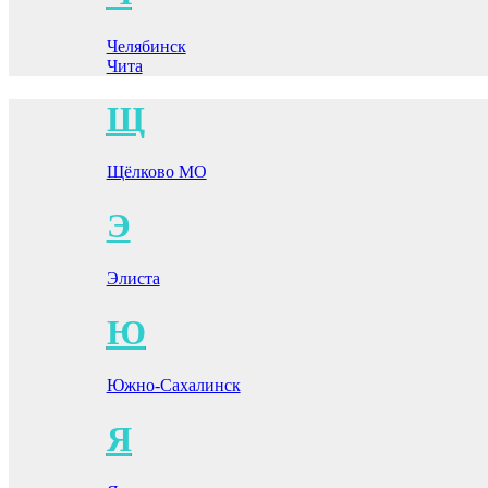
Челябинск
Чита
Щ
Щёлково МО
Э
Элиста
Ю
Южно-Сахалинск
Я