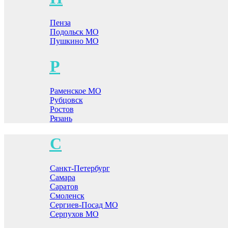
Пенза
Подольск МО
Пушкино МО
Р
Раменское МО
Рубцовск
Ростов
Рязань
С
Санкт-Петербург
Самара
Саратов
Смоленск
Сергиев-Посад МО
Серпухов МО