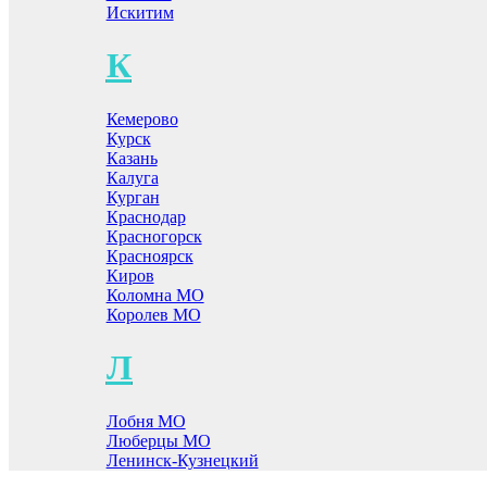
Искитим
К
Кемерово
Курск
Казань
Калуга
Курган
Краснодар
Красногорск
Красноярск
Киров
Коломна МО
Королев МО
Л
Лобня МО
Люберцы МО
Ленинск-Кузнецкий