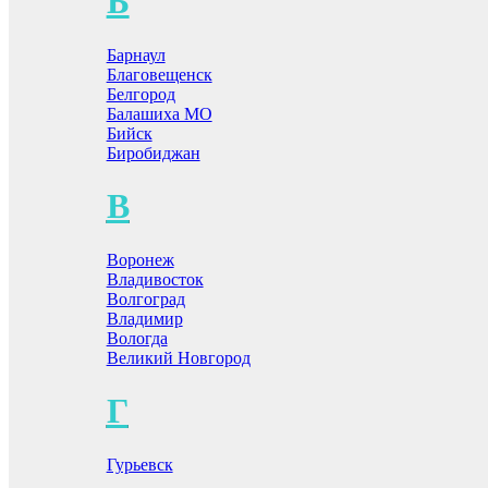
Б
Барнаул
Благовещенск
Белгород
Балашиха МО
Бийск
Биробиджан
В
Воронеж
Владивосток
Волгоград
Владимир
Вологда
Великий Новгород
Г
Гурьевск